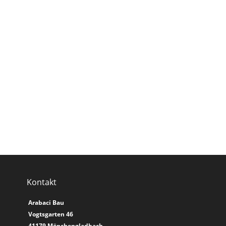
Kontaktieren Sie uns für eine
kostenlose und
unverbindliche Beratung, die
genau auf Ihre Bedürfnisse
zugeschnitten ist.
+49 2161 8216885
Kontakt
Arabaci Bau
Vogtsgarten 46
41179 Mönchengladbach